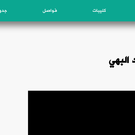
كليبات
فواصل
جدول
 البهي