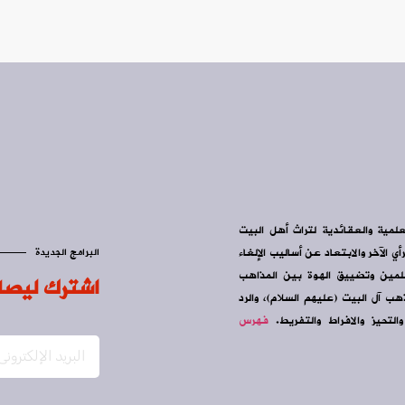
علمية والعقائدية لتراث أهل البيت
ي الآخر والابتعاد عن أساليب الإلغاء
البرامج الجديدة
سلمين وتضييق الهوة بين المذاهب
اشترك ليصل
ب آل البيت (عليهم السلام)، والرد
التحيز والافراط والتفريط.
فهرس