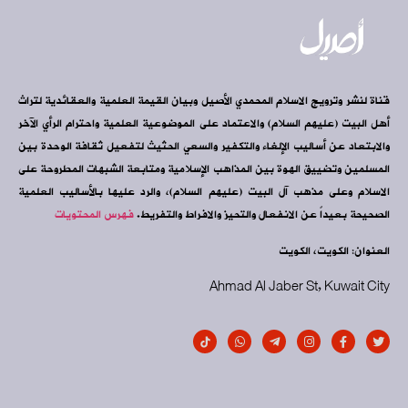
قناة لنشر وترويج الاسلام المحمدي الأصيل وبيان القيمة العلمية والعقائدية لتراث
أهل البيت (عليهم السلام) والاعتماد على الموضوعية العلمية واحترام الرأي الآخر
والابتعاد عن أساليب الإلغاء والتكفير والسعي الحثيث لتفعيل ثقافة الوحدة بين
المسلمين وتضييق الهوة بين المذاهب الإسلامية ومتابعة الشبهات المطروحة على
الاسلام وعلى مذهب آل البيت (عليهم السلام)، والرد عليها بالأساليب العلمية
الصحيحة بعيداً عن الانفعال والتحيز والافراط والتفريط.
فهرس المحتويات
العنوان: الكويت، الكويت
Ahmad Al Jaber St, Kuwait City