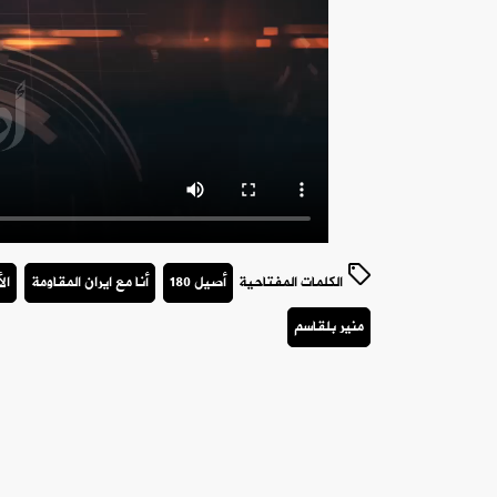
الكلمات المفتاحية
أصيل 180
أنا مع ايران المقاومة
ال
منير بلقاسم