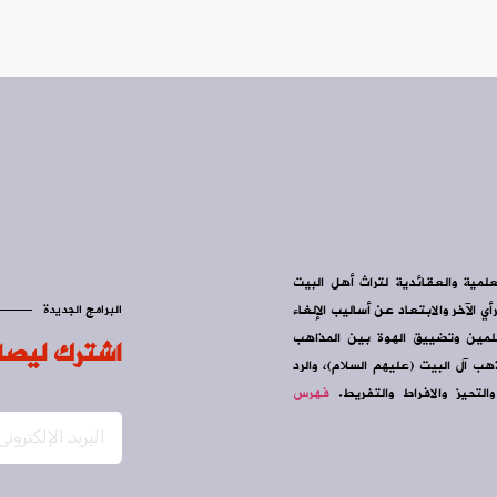
علمية والعقائدية لتراث أهل البيت
ي الآخر والابتعاد عن أساليب الإلغاء
البرامج الجديدة
سلمين وتضييق الهوة بين المذاهب
اشترك ليصل
ب آل البيت (عليهم السلام)، والرد
التحيز والافراط والتفريط.
فهرس