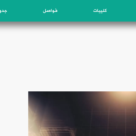
كليبات
فواصل
جدول