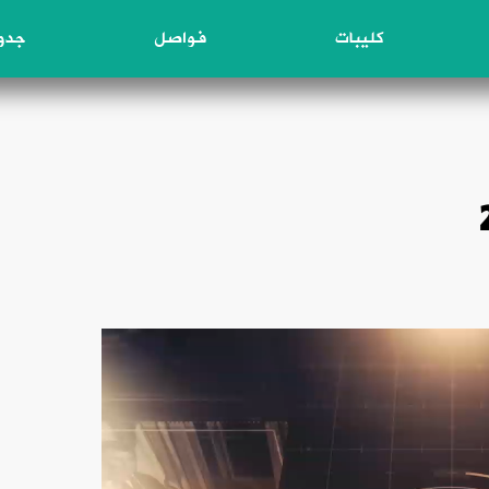
كليبات
فواصل
جدول