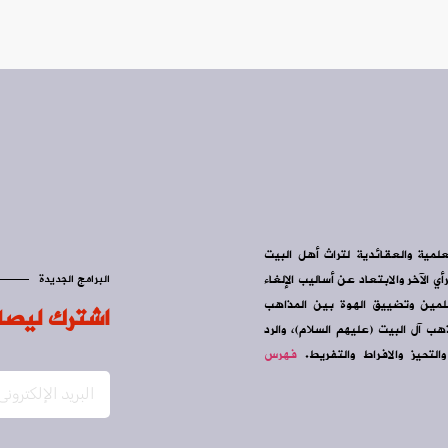
علمية والعقائدية لتراث أهل البيت
ي الآخر والابتعاد عن أساليب الإلغاء
البرامج الجديدة
سلمين وتضييق الهوة بين المذاهب
اشترك ليصل
ب آل البيت (عليهم السلام)، والرد
التحيز والافراط والتفريط.
فهرس