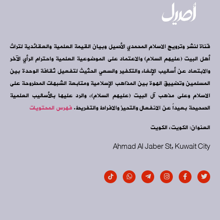
قناة لنشر وترويج الاسلام المحمدي الأصيل وبيان القيمة العلمية والعقائدية لتراث
أهل البيت (عليهم السلام) والاعتماد على الموضوعية العلمية واحترام الرأي الآخر
والابتعاد عن أساليب الإلغاء والتكفير والسعي الحثيث لتفعيل ثقافة الوحدة بين
المسلمين وتضييق الهوة بين المذاهب الإسلامية ومتابعة الشبهات المطروحة على
الاسلام وعلى مذهب آل البيت (عليهم السلام)، والرد عليها بالأساليب العلمية
الصحيحة بعيداً عن الانفعال والتحيز والافراط والتفريط.
فهرس المحتويات
العنوان: الكويت، الكويت
Ahmad Al Jaber St, Kuwait City