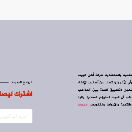
علمية والعقائدية لتراث أهل البيت
ي الآخر والابتعاد عن أساليب الإلغاء
البرامج الجديدة
سلمين وتضييق الهوة بين المذاهب
اشترك ليصل
ب آل البيت (عليهم السلام)، والرد
التحيز والافراط والتفريط.
فهرس