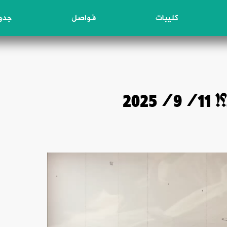
كليبات
فواصل
جدول
202