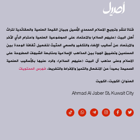
قناة لنشر وترويج الاسلام المحمدي الأصيل وبيان القيمة العلمية والعقائدية لتراث
أهل البيت (عليهم السلام) والاعتماد على الموضوعية العلمية واحترام الرأي الآخر
والابتعاد عن أساليب الإلغاء والتكفير والسعي الحثيث لتفعيل ثقافة الوحدة بين
المسلمين وتضييق الهوة بين المذاهب الإسلامية ومتابعة الشبهات المطروحة على
الاسلام وعلى مذهب آل البيت (عليهم السلام)، والرد عليها بالأساليب العلمية
الصحيحة بعيداً عن الانفعال والتحيز والافراط والتفريط.
فهرس المحتويات
العنوان: الكويت، الكويت
Ahmad Al Jaber St, Kuwait City