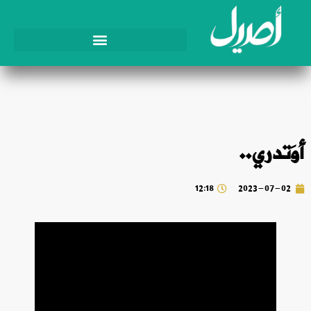
أوَتدري..
12:18
2023-07-02