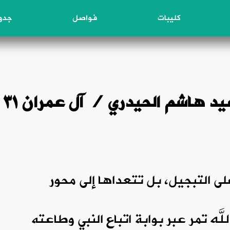
كليبات
فواصل
جدول
نور من القرآ
على التبجيل، بل تتعداها إلى محور
له تمر عبر بوابة اتباع النبي وطاعته