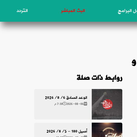
 البرامج
البث المباشر
التردد
ن – ٢٦ / السيد هاشم الحيدري / آل عمران ٣١ و
روابط ذات صلة
الوعد الصادق 2026/8/6
2026-08-06
7:30 م
أصيل 180 - 2026/8/5