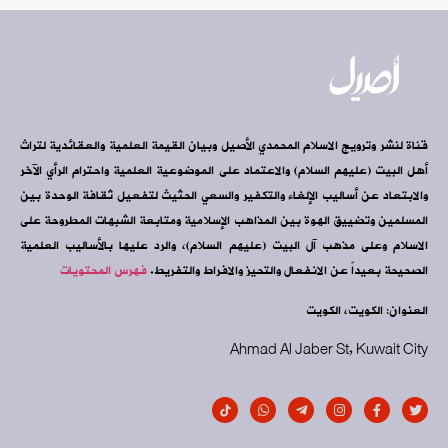
قناة لنشر وترويج الاسلام المحمدي الأصيل وبيان القيمة العلمية والعقائدية لتراث
أهل البيت (عليهم السلام) والاعتماد على الموضوعية العلمية واحترام الرأي الآخر
والابتعاد عن أساليب الإلغاء والتكفير والسعي الحثيث لتفعيل ثقافة الوحدة بين
المسلمين وتضييق الهوة بين المذاهب الإسلامية ومتابعة الشبهات المطروحة على
الاسلام وعلى مذهب آل البيت (عليهم السلام)، والرد عليها بالأساليب العلمية
الصحيحة بعيداً عن الانفعال والتحيز والافراط والتفريط.
فهرس المحتويات
العنوان: الكويت، الكويت
Ahmad Al Jaber St, Kuwait City