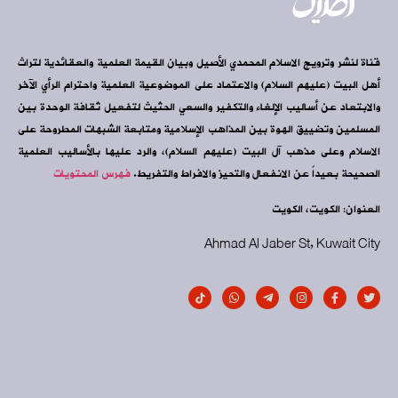
قناة لنشر وترويج الاسلام المحمدي الأصيل وبيان القيمة العلمية والعقائدية لتراث
أهل البيت (عليهم السلام) والاعتماد على الموضوعية العلمية واحترام الرأي الآخر
والابتعاد عن أساليب الإلغاء والتكفير والسعي الحثيث لتفعيل ثقافة الوحدة بين
المسلمين وتضييق الهوة بين المذاهب الإسلامية ومتابعة الشبهات المطروحة على
الاسلام وعلى مذهب آل البيت (عليهم السلام)، والرد عليها بالأساليب العلمية
الصحيحة بعيداً عن الانفعال والتحيز والافراط والتفريط.
فهرس المحتويات
العنوان: الكويت، الكويت
Ahmad Al Jaber St, Kuwait City