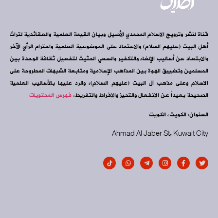
قناة لنشر وترويج الاسلام المحمدي الأصيل وبيان القيمة العلمية والعقائدية لتراث
أهل البيت (عليهم السلام) والاعتماد على الموضوعية العلمية واحترام الرأي الآخر
والابتعاد عن أساليب الإلغاء والتكفير والسعي الحثيث لتفعيل ثقافة الوحدة بين
المسلمين وتضييق الهوة بين المذاهب الإسلامية ومتابعة الشبهات المطروحة على
الاسلام وعلى مذهب آل البيت (عليهم السلام)، والرد عليها بالأساليب العلمية
الصحيحة بعيداً عن الانفعال والتحيز والافراط والتفريط.
فهرس المحتويات
العنوان: الكويت، الكويت
Ahmad Al Jaber St, Kuwait City