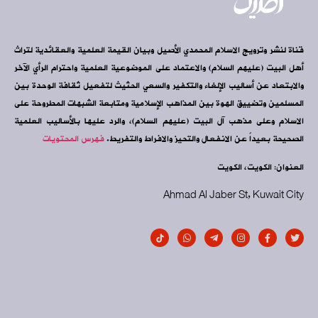
قناة لنشر وترويج الاسلام المحمدي الأصيل وبيان القيمة العلمية والعقائدية لتراث
أهل البيت (عليهم السلام) والاعتماد على الموضوعية العلمية واحترام الرأي الآخر
والابتعاد عن أساليب الإلغاء والتكفير والسعي الحثيث لتفعيل ثقافة الوحدة بين
المسلمين وتضييق الهوة بين المذاهب الإسلامية ومتابعة الشبهات المطروحة على
الاسلام وعلى مذهب آل البيت (عليهم السلام)، والرد عليها بالأساليب العلمية
الصحيحة بعيداً عن الانفعال والتحيز والافراط والتفريط.
فهرس المحتويات
العنوان: الكويت، الكويت
Ahmad Al Jaber St, Kuwait City