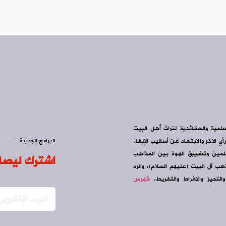
علمية والعقائدية لتراث أهل البيت
ي الآخر والابتعاد عن أساليب الإلغاء
البرامج الجديدة
سلمين وتضييق الهوة بين المذاهب
اشترك ليصل
ب آل البيت (عليهم السلام)، والرد
التحيز والافراط والتفريط.
فهرس