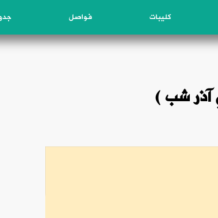
كليبات
فواصل
جدول
 آذر شب )