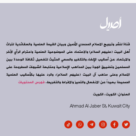
قناة لنشر وترويج الاسلام المحمدي الأصيل وبيان القيمة العلمية والعقائدية لتراث
أهل البيت (عليهم السلام) والاعتماد على الموضوعية العلمية واحترام الرأي الآخر
والابتعاد عن أساليب الإلغاء والتكفير والسعي الحثيث لتفعيل ثقافة الوحدة بين
المسلمين وتضييق الهوة بين المذاهب الإسلامية ومتابعة الشبهات المطروحة على
الاسلام وعلى مذهب آل البيت (عليهم السلام)، والرد عليها بالأساليب العلمية
الصحيحة بعيداً عن الانفعال والتحيز والافراط والتفريط.
فهرس المحتويات
العنوان: الكويت، الكويت
Ahmad Al Jaber St, Kuwait City