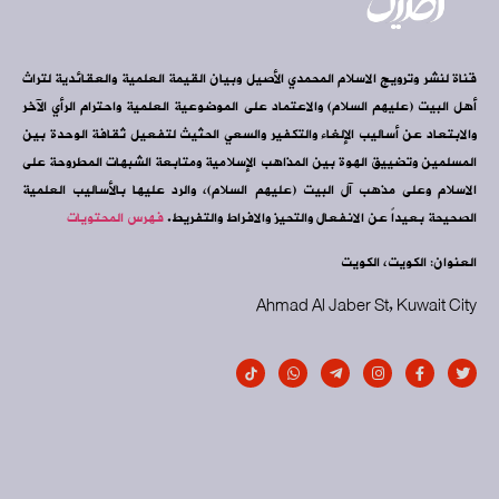
قناة لنشر وترويج الاسلام المحمدي الأصيل وبيان القيمة العلمية والعقائدية لتراث
أهل البيت (عليهم السلام) والاعتماد على الموضوعية العلمية واحترام الرأي الآخر
والابتعاد عن أساليب الإلغاء والتكفير والسعي الحثيث لتفعيل ثقافة الوحدة بين
المسلمين وتضييق الهوة بين المذاهب الإسلامية ومتابعة الشبهات المطروحة على
الاسلام وعلى مذهب آل البيت (عليهم السلام)، والرد عليها بالأساليب العلمية
الصحيحة بعيداً عن الانفعال والتحيز والافراط والتفريط.
فهرس المحتويات
العنوان: الكويت، الكويت
Ahmad Al Jaber St, Kuwait City