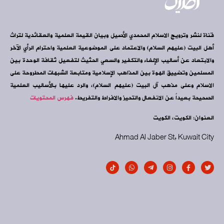
قناة لنشر وترويج الاسلام المحمدي الأصيل وبيان القيمة العلمية والعقائدية لتراث
أهل البيت (عليهم السلام) والاعتماد على الموضوعية العلمية واحترام الرأي الآخر
والابتعاد عن أساليب الإلغاء والتكفير والسعي الحثيث لتفعيل ثقافة الوحدة بين
المسلمين وتضييق الهوة بين المذاهب الإسلامية ومتابعة الشبهات المطروحة على
الاسلام وعلى مذهب آل البيت (عليهم السلام)، والرد عليها بالأساليب العلمية
الصحيحة بعيداً عن الانفعال والتحيز والافراط والتفريط.
فهرس المحتويات
العنوان: الكويت، الكويت
Ahmad Al Jaber St, Kuwait City