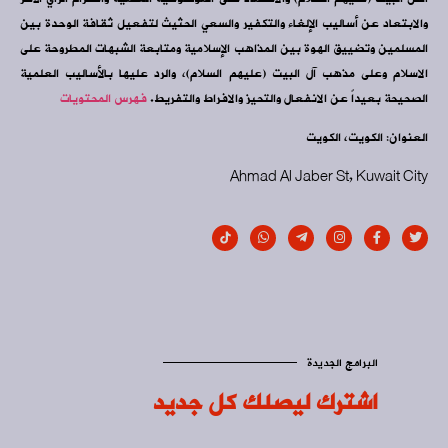
والابتعاد عن أساليب الإلغاء والتكفير والسعي الحثيث لتفعيل ثقافة الوحدة بين
المسلمين وتضييق الهوة بين المذاهب الإسلامية ومتابعة الشبهات المطروحة على
الاسلام وعلى مذهب آل البيت (عليهم السلام)، والرد عليها بالأساليب العلمية
الصحيحة بعيداً عن الانفعال والتحيز والافراط والتفريط.
فهرس المحتويات
العنوان: الكويت، الكويت
Ahmad Al Jaber St, Kuwait City
البرامج الجديدة
اشترك ليصلك كل جديد