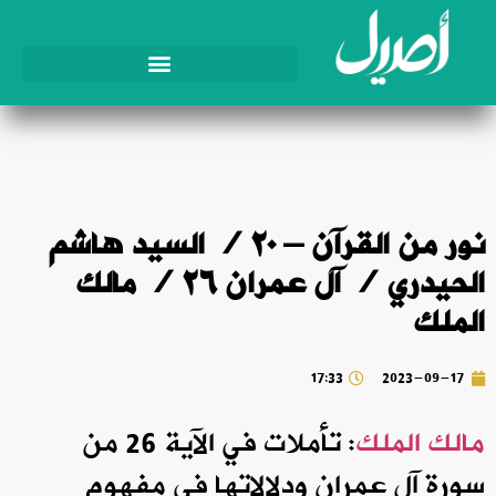
نور من القرآن – ٢٠ / السيد هاشم
الحيدري / آل عمران ٢٦ / مالك
الملك
17:33
2023-09-17
مالك الملك
: تأملات في الآية 26 من
سورة آل عمران ودلالاتها في مفهوم