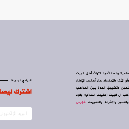
علمية والعقائدية لتراث أهل البيت
ي الآخر والابتعاد عن أساليب الإلغاء
البرامج الجديدة
سلمين وتضييق الهوة بين المذاهب
اشترك ليصل
ب آل البيت (عليهم السلام)، والرد
التحيز والافراط والتفريط.
فهرس