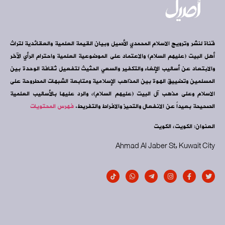
قناة لنشر وترويج الاسلام المحمدي الأصيل وبيان القيمة العلمية والعقائدية لتراث
أهل البيت (عليهم السلام) والاعتماد على الموضوعية العلمية واحترام الرأي الآخر
والابتعاد عن أساليب الإلغاء والتكفير والسعي الحثيث لتفعيل ثقافة الوحدة بين
المسلمين وتضييق الهوة بين المذاهب الإسلامية ومتابعة الشبهات المطروحة على
الاسلام وعلى مذهب آل البيت (عليهم السلام)، والرد عليها بالأساليب العلمية
الصحيحة بعيداً عن الانفعال والتحيز والافراط والتفريط.
فهرس المحتويات
العنوان: الكويت، الكويت
Ahmad Al Jaber St, Kuwait City