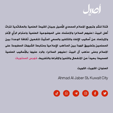
قناة لنشر وترويج الاسلام المحمدي الأصيل وبيان القيمة العلمية والعقائدية لتراث
أهل البيت (عليهم السلام) والاعتماد على الموضوعية العلمية واحترام الرأي الآخر
والابتعاد عن أساليب الإلغاء والتكفير والسعي الحثيث لتفعيل ثقافة الوحدة بين
المسلمين وتضييق الهوة بين المذاهب الإسلامية ومتابعة الشبهات المطروحة على
الاسلام وعلى مذهب آل البيت (عليهم السلام)، والرد عليها بالأساليب العلمية
الصحيحة بعيداً عن الانفعال والتحيز والافراط والتفريط.
فهرس المحتويات
العنوان: الكويت، الكويت
Ahmad Al Jaber St, Kuwait City