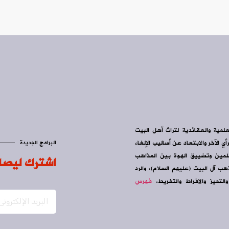
علمية والعقائدية لتراث أهل البيت
ي الآخر والابتعاد عن أساليب الإلغاء
البرامج الجديدة
سلمين وتضييق الهوة بين المذاهب
اشترك ليصل
ب آل البيت (عليهم السلام)، والرد
التحيز والافراط والتفريط.
فهرس