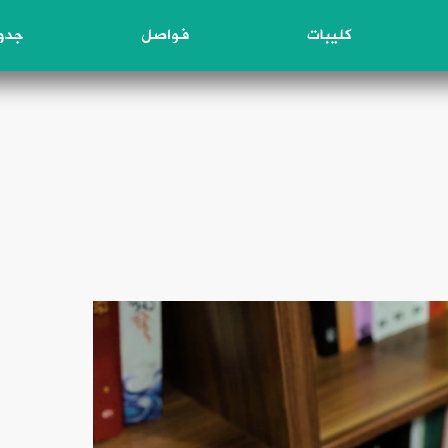
كليبات
فواصل
جدول