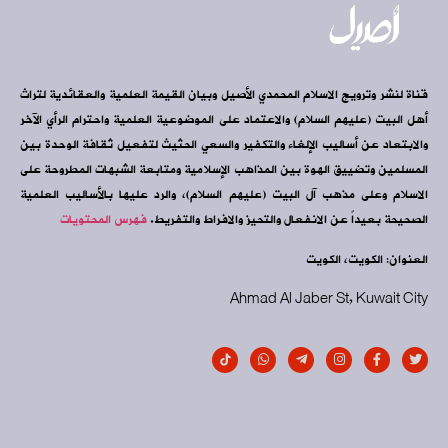
قناة لنشر وترويج الاسلام المحمدي الأصيل وبيان القيمة العلمية والعقائدية لتراث
أهل البيت (عليهم السلام) والاعتماد على الموضوعية العلمية واحترام الرأي الآخر
والابتعاد عن أساليب الإلغاء والتكفير والسعي الحثيث لتفعيل ثقافة الوحدة بين
المسلمين وتضييق الهوة بين المذاهب الإسلامية ومتابعة الشبهات المطروحة على
الاسلام وعلى مذهب آل البيت (عليهم السلام)، والرد عليها بالأساليب العلمية
الصحيحة بعيداً عن الانفعال والتحيز والافراط والتفريط.
فهرس المحتويات
العنوان: الكويت، الكويت
Ahmad Al Jaber St, Kuwait City