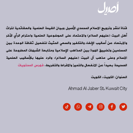
قناة لنشر وترويج الاسلام المحمدي الأصيل وبيان القيمة العلمية والعقائدية لتراث
أهل البيت (عليهم السلام) والاعتماد على الموضوعية العلمية واحترام الرأي الآخر
والابتعاد عن أساليب الإلغاء والتكفير والسعي الحثيث لتفعيل ثقافة الوحدة بين
المسلمين وتضييق الهوة بين المذاهب الإسلامية ومتابعة الشبهات المطروحة على
الاسلام وعلى مذهب آل البيت (عليهم السلام)، والرد عليها بالأساليب العلمية
الصحيحة بعيداً عن الانفعال والتحيز والافراط والتفريط.
فهرس المحتويات
العنوان: الكويت، الكويت
Ahmad Al Jaber St, Kuwait City