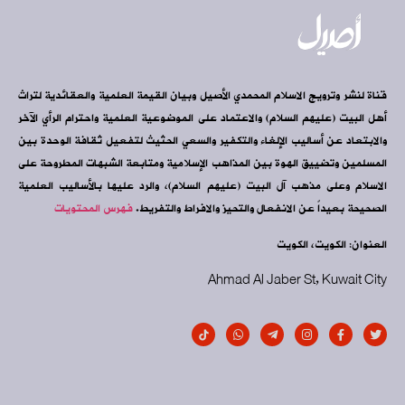
قناة لنشر وترويج الاسلام المحمدي الأصيل وبيان القيمة العلمية والعقائدية لتراث
أهل البيت (عليهم السلام) والاعتماد على الموضوعية العلمية واحترام الرأي الآخر
والابتعاد عن أساليب الإلغاء والتكفير والسعي الحثيث لتفعيل ثقافة الوحدة بين
المسلمين وتضييق الهوة بين المذاهب الإسلامية ومتابعة الشبهات المطروحة على
الاسلام وعلى مذهب آل البيت (عليهم السلام)، والرد عليها بالأساليب العلمية
الصحيحة بعيداً عن الانفعال والتحيز والافراط والتفريط.
فهرس المحتويات
العنوان: الكويت، الكويت
Ahmad Al Jaber St, Kuwait City