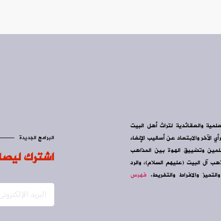
علمية والعقائدية لتراث أهل البيت
ي الآخر والابتعاد عن أساليب الإلغاء
البرامج الجديدة
سلمين وتضييق الهوة بين المذاهب
اشترك ليصل
ب آل البيت (عليهم السلام)، والرد
التحيز والافراط والتفريط.
فهرس