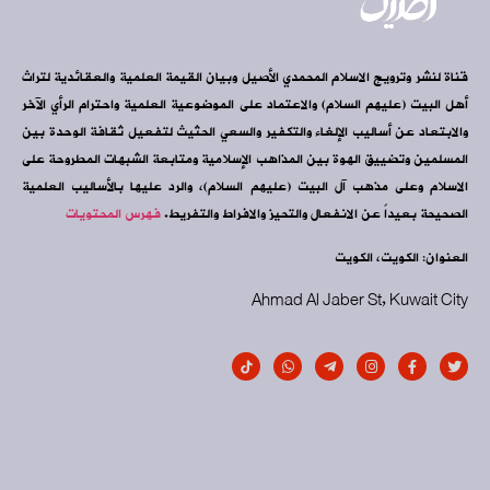
قناة لنشر وترويج الاسلام المحمدي الأصيل وبيان القيمة العلمية والعقائدية لتراث
أهل البيت (عليهم السلام) والاعتماد على الموضوعية العلمية واحترام الرأي الآخر
والابتعاد عن أساليب الإلغاء والتكفير والسعي الحثيث لتفعيل ثقافة الوحدة بين
المسلمين وتضييق الهوة بين المذاهب الإسلامية ومتابعة الشبهات المطروحة على
الاسلام وعلى مذهب آل البيت (عليهم السلام)، والرد عليها بالأساليب العلمية
الصحيحة بعيداً عن الانفعال والتحيز والافراط والتفريط.
فهرس المحتويات
العنوان: الكويت، الكويت
Ahmad Al Jaber St, Kuwait City