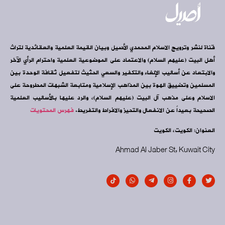
قناة لنشر وترويج الاسلام المحمدي الأصيل وبيان القيمة العلمية والعقائدية لتراث
أهل البيت (عليهم السلام) والاعتماد على الموضوعية العلمية واحترام الرأي الآخر
والابتعاد عن أساليب الإلغاء والتكفير والسعي الحثيث لتفعيل ثقافة الوحدة بين
المسلمين وتضييق الهوة بين المذاهب الإسلامية ومتابعة الشبهات المطروحة على
الاسلام وعلى مذهب آل البيت (عليهم السلام)، والرد عليها بالأساليب العلمية
الصحيحة بعيداً عن الانفعال والتحيز والافراط والتفريط.
فهرس المحتويات
العنوان: الكويت، الكويت
Ahmad Al Jaber St, Kuwait City