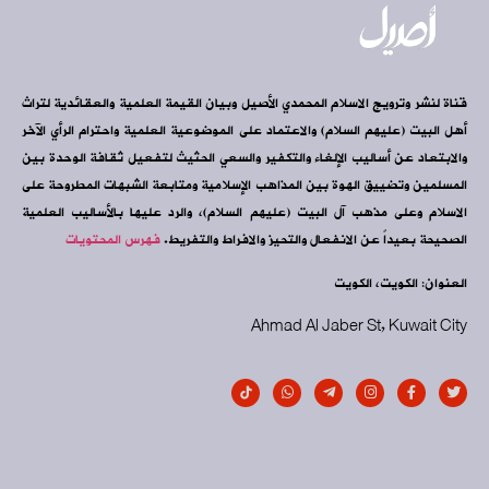
قناة لنشر وترويج الاسلام المحمدي الأصيل وبيان القيمة العلمية والعقائدية لتراث
أهل البيت (عليهم السلام) والاعتماد على الموضوعية العلمية واحترام الرأي الآخر
والابتعاد عن أساليب الإلغاء والتكفير والسعي الحثيث لتفعيل ثقافة الوحدة بين
المسلمين وتضييق الهوة بين المذاهب الإسلامية ومتابعة الشبهات المطروحة على
الاسلام وعلى مذهب آل البيت (عليهم السلام)، والرد عليها بالأساليب العلمية
الصحيحة بعيداً عن الانفعال والتحيز والافراط والتفريط.
فهرس المحتويات
العنوان: الكويت، الكويت
Ahmad Al Jaber St, Kuwait City