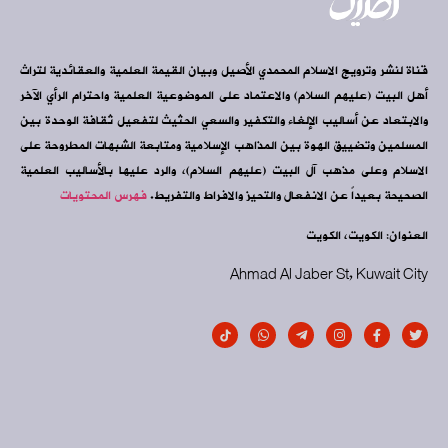
قناة لنشر وترويج الاسلام المحمدي الأصيل وبيان القيمة العلمية والعقائدية لتراث
أهل البيت (عليهم السلام) والاعتماد على الموضوعية العلمية واحترام الرأي الآخر
والابتعاد عن أساليب الإلغاء والتكفير والسعي الحثيث لتفعيل ثقافة الوحدة بين
المسلمين وتضييق الهوة بين المذاهب الإسلامية ومتابعة الشبهات المطروحة على
الاسلام وعلى مذهب آل البيت (عليهم السلام)، والرد عليها بالأساليب العلمية
الصحيحة بعيداً عن الانفعال والتحيز والافراط والتفريط.
فهرس المحتويات
العنوان: الكويت، الكويت
Ahmad Al Jaber St, Kuwait City