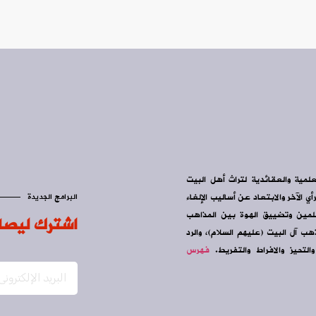
علمية والعقائدية لتراث أهل البيت
ي الآخر والابتعاد عن أساليب الإلغاء
البرامج الجديدة
سلمين وتضييق الهوة بين المذاهب
اشترك ليصل
ب آل البيت (عليهم السلام)، والرد
التحيز والافراط والتفريط.
فهرس