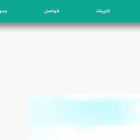
كليبات
فواصل
جدول