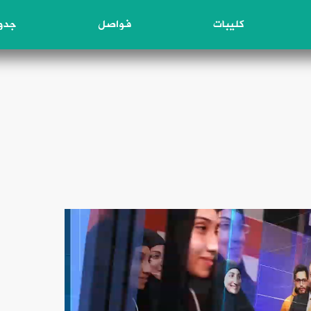
كليبات
فواصل
جدول