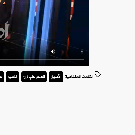
الكلمات المفتاحية
الأصيل
الامام علي (ع)
الغدير
عي