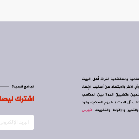
علمية والعقائدية لتراث أهل البيت
ي الآخر والابتعاد عن أساليب الإلغاء
البرامج الجديدة
سلمين وتضييق الهوة بين المذاهب
اشترك ليصل
ب آل البيت (عليهم السلام)، والرد
التحيز والافراط والتفريط.
فهرس