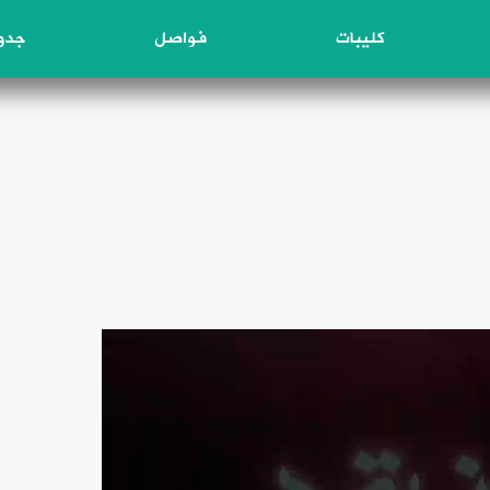
كليبات
فواصل
جدول