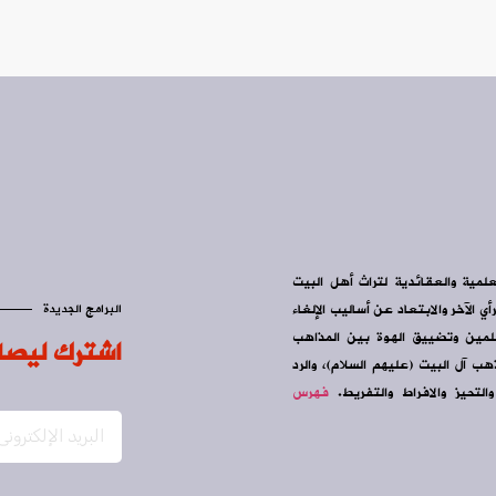
علمية والعقائدية لتراث أهل البيت
ي الآخر والابتعاد عن أساليب الإلغاء
البرامج الجديدة
سلمين وتضييق الهوة بين المذاهب
اشترك ليصل
ب آل البيت (عليهم السلام)، والرد
التحيز والافراط والتفريط.
فهرس