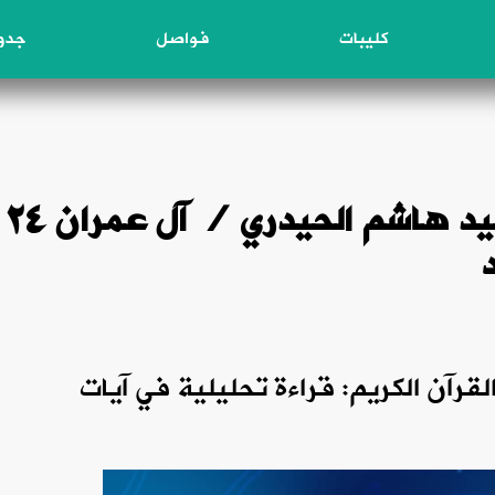
كليبات
فواصل
جدول
نور من القرآ
لقرآن الكريم: قراءة تحليلية في آيات