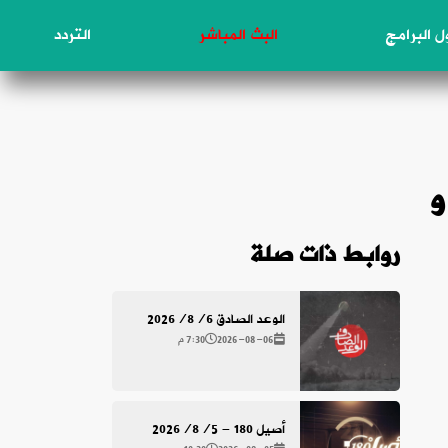
 البرامج
البث المباشر
التردد
ن – ١٩ / السيد هاشم الحيدري / آل عمران ٢٤ و
روابط ذات صلة
الوعد الصادق 2026/8/6
2026-08-06
7:30 م
أصيل 180 - 2026/8/5