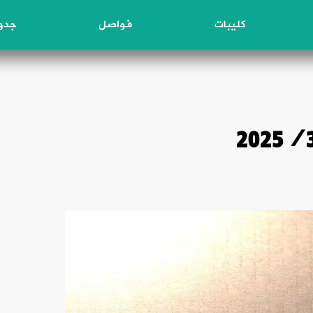
كليبات
فواصل
جدول