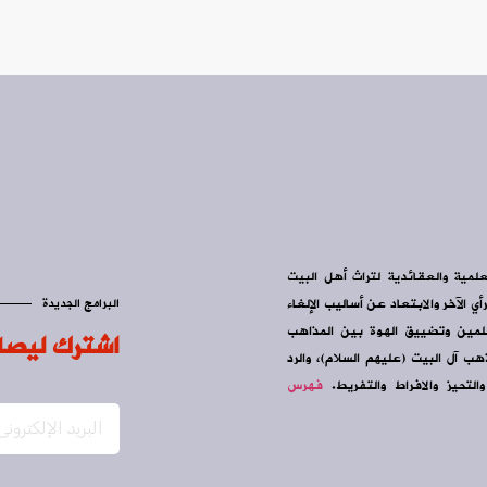
علمية والعقائدية لتراث أهل البيت
ي الآخر والابتعاد عن أساليب الإلغاء
البرامج الجديدة
سلمين وتضييق الهوة بين المذاهب
اشترك ليصل
ب آل البيت (عليهم السلام)، والرد
التحيز والافراط والتفريط.
فهرس