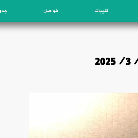
كليبات
فواصل
جدول