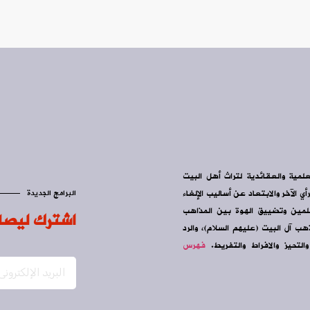
علمية والعقائدية لتراث أهل البيت
ي الآخر والابتعاد عن أساليب الإلغاء
البرامج الجديدة
سلمين وتضييق الهوة بين المذاهب
اشترك ليصل
ب آل البيت (عليهم السلام)، والرد
التحيز والافراط والتفريط.
فهرس