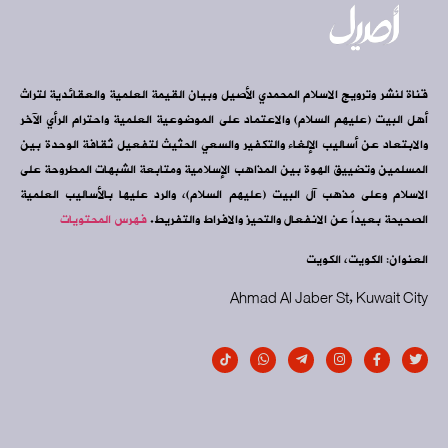
قناة لنشر وترويج الاسلام المحمدي الأصيل وبيان القيمة العلمية والعقائدية لتراث
أهل البيت (عليهم السلام) والاعتماد على الموضوعية العلمية واحترام الرأي الآخر
والابتعاد عن أساليب الإلغاء والتكفير والسعي الحثيث لتفعيل ثقافة الوحدة بين
المسلمين وتضييق الهوة بين المذاهب الإسلامية ومتابعة الشبهات المطروحة على
الاسلام وعلى مذهب آل البيت (عليهم السلام)، والرد عليها بالأساليب العلمية
الصحيحة بعيداً عن الانفعال والتحيز والافراط والتفريط.
فهرس المحتويات
العنوان: الكويت، الكويت
Ahmad Al Jaber St, Kuwait City