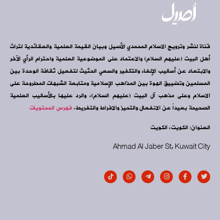
قناة لنشر وترويج الاسلام المحمدي الأصيل وبيان القيمة العلمية والعقائدية لتراث
أهل البيت (عليهم السلام) والاعتماد على الموضوعية العلمية واحترام الرأي الآخر
والابتعاد عن أساليب الإلغاء والتكفير والسعي الحثيث لتفعيل ثقافة الوحدة بين
المسلمين وتضييق الهوة بين المذاهب الإسلامية ومتابعة الشبهات المطروحة على
الاسلام وعلى مذهب آل البيت (عليهم السلام)، والرد عليها بالأساليب العلمية
الصحيحة بعيداً عن الانفعال والتحيز والافراط والتفريط.
فهرس المحتويات
العنوان: الكويت، الكويت
Ahmad Al Jaber St, Kuwait City