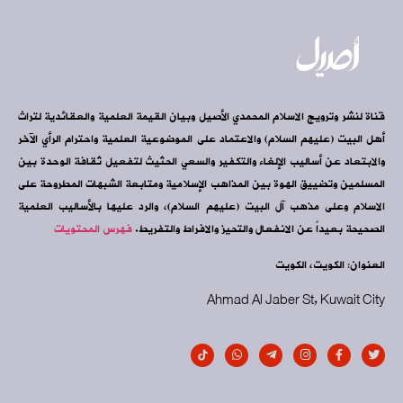
قناة لنشر وترويج الاسلام المحمدي الأصيل وبيان القيمة العلمية والعقائدية لتراث
أهل البيت (عليهم السلام) والاعتماد على الموضوعية العلمية واحترام الرأي الآخر
والابتعاد عن أساليب الإلغاء والتكفير والسعي الحثيث لتفعيل ثقافة الوحدة بين
المسلمين وتضييق الهوة بين المذاهب الإسلامية ومتابعة الشبهات المطروحة على
الاسلام وعلى مذهب آل البيت (عليهم السلام)، والرد عليها بالأساليب العلمية
الصحيحة بعيداً عن الانفعال والتحيز والافراط والتفريط.
فهرس المحتويات
العنوان: الكويت، الكويت
Ahmad Al Jaber St, Kuwait City