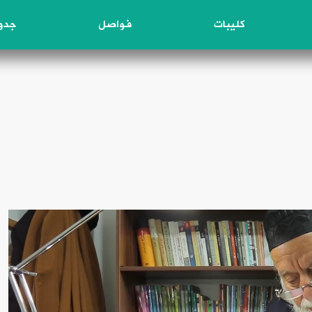
كليبات
فواصل
جدول