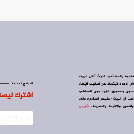
علمية والعقائدية لتراث أهل البيت
ي الآخر والابتعاد عن أساليب الإلغاء
البرامج الجديدة
سلمين وتضييق الهوة بين المذاهب
اشترك ليصل
ب آل البيت (عليهم السلام)، والرد
التحيز والافراط والتفريط.
فهرس