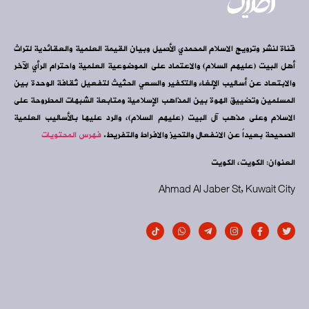
قناة لنشر وترويج الاسلام المحمدي الأصيل وبيان القيمة العلمية والعقائدية لتراث
أهل البيت (عليهم السلام) والاعتماد على الموضوعية العلمية واحترام الرأي الآخر
والابتعاد عن أساليب الإلغاء والتكفير والسعي الحثيث لتفعيل ثقافة الوحدة بين
المسلمين وتضييق الهوة بين المذاهب الإسلامية ومتابعة الشبهات المطروحة على
الاسلام وعلى مذهب آل البيت (عليهم السلام)، والرد عليها بالأساليب العلمية
الصحيحة بعيداً عن الانفعال والتحيز والافراط والتفريط.
فهرس المحتويات
العنوان: الكويت، الكويت
Ahmad Al Jaber St, Kuwait City