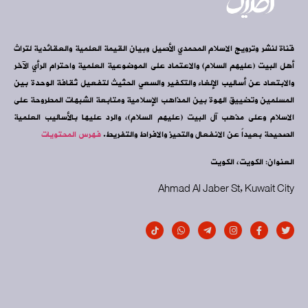
قناة لنشر وترويج الاسلام المحمدي الأصيل وبيان القيمة العلمية والعقائدية لتراث
أهل البيت (عليهم السلام) والاعتماد على الموضوعية العلمية واحترام الرأي الآخر
والابتعاد عن أساليب الإلغاء والتكفير والسعي الحثيث لتفعيل ثقافة الوحدة بين
المسلمين وتضييق الهوة بين المذاهب الإسلامية ومتابعة الشبهات المطروحة على
الاسلام وعلى مذهب آل البيت (عليهم السلام)، والرد عليها بالأساليب العلمية
الصحيحة بعيداً عن الانفعال والتحيز والافراط والتفريط.
فهرس المحتويات
العنوان: الكويت، الكويت
Ahmad Al Jaber St, Kuwait City