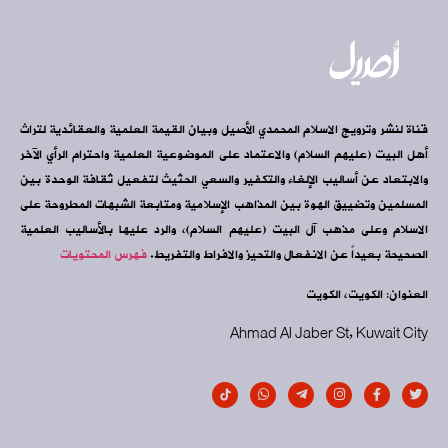
قناة لنشر وترويج الاسلام المحمدي الأصيل وبيان القيمة العلمية والعقائدية لتراث
أهل البيت (عليهم السلام) والاعتماد على الموضوعية العلمية واحترام الرأي الآخر
والابتعاد عن أساليب الإلغاء والتكفير والسعي الحثيث لتفعيل ثقافة الوحدة بين
المسلمين وتضييق الهوة بين المذاهب الإسلامية ومتابعة الشبهات المطروحة على
الاسلام وعلى مذهب آل البيت (عليهم السلام)، والرد عليها بالأساليب العلمية
الصحيحة بعيداً عن الانفعال والتحيز والافراط والتفريط.
فهرس المحتويات
العنوان: الكويت، الكويت
Ahmad Al Jaber St, Kuwait City