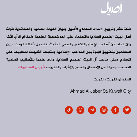
قناة لنشر وترويج الاسلام المحمدي الأصيل وبيان القيمة العلمية والعقائدية لتراث
أهل البيت (عليهم السلام) والاعتماد على الموضوعية العلمية واحترام الرأي الآخر
والابتعاد عن أساليب الإلغاء والتكفير والسعي الحثيث لتفعيل ثقافة الوحدة بين
المسلمين وتضييق الهوة بين المذاهب الإسلامية ومتابعة الشبهات المطروحة على
الاسلام وعلى مذهب آل البيت (عليهم السلام)، والرد عليها بالأساليب العلمية
الصحيحة بعيداً عن الانفعال والتحيز والافراط والتفريط.
فهرس المحتويات
العنوان: الكويت، الكويت
Ahmad Al Jaber St, Kuwait City