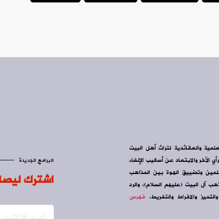
علمية والعقائدية لتراث أهل البيت
ي الآخر والابتعاد عن أساليب الإلغاء
البرامج الجديدة
سلمين وتضييق الهوة بين المذاهب
اشترك ليصل
ب آل البيت (عليهم السلام)، والرد
التحيز والافراط والتفريط.
فهرس