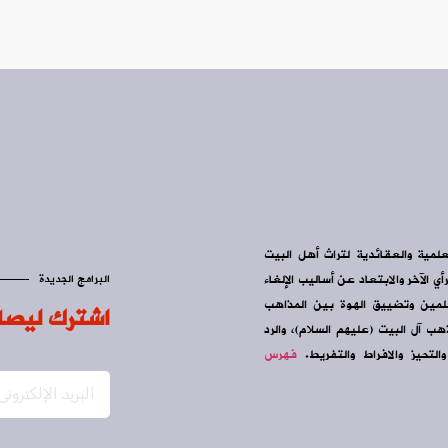
علمية والعقائدية لتراث أهل البيت
ي الآخر والابتعاد عن أساليب الإلغاء
البرامج الجديدة
سلمين وتضييق الهوة بين المذاهب
اشترك ليصل
ب آل البيت (عليهم السلام)، والرد
التحيز والافراط والتفريط.
فهرس