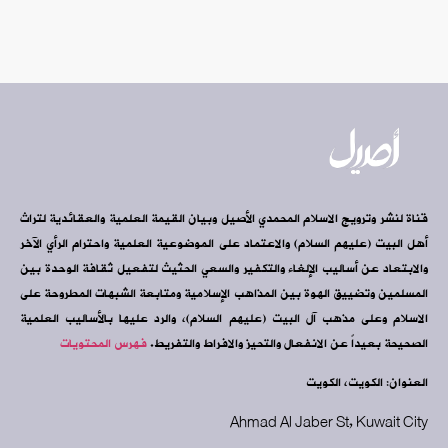
قناة لنشر وترويج الاسلام المحمدي الأصيل وبيان القيمة العلمية والعقائدية لتراث
أهل البيت (عليهم السلام) والاعتماد على الموضوعية العلمية واحترام الرأي الآخر
والابتعاد عن أساليب الإلغاء والتكفير والسعي الحثيث لتفعيل ثقافة الوحدة بين
المسلمين وتضييق الهوة بين المذاهب الإسلامية ومتابعة الشبهات المطروحة على
الاسلام وعلى مذهب آل البيت (عليهم السلام)، والرد عليها بالأساليب العلمية
الصحيحة بعيداً عن الانفعال والتحيز والافراط والتفريط.
فهرس المحتويات
العنوان: الكويت، الكويت
Ahmad Al Jaber St, Kuwait City