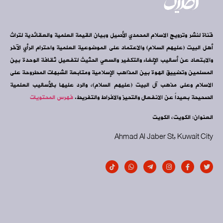
قناة لنشر وترويج الاسلام المحمدي الأصيل وبيان القيمة العلمية والعقائدية لتراث
أهل البيت (عليهم السلام) والاعتماد على الموضوعية العلمية واحترام الرأي الآخر
والابتعاد عن أساليب الإلغاء والتكفير والسعي الحثيث لتفعيل ثقافة الوحدة بين
المسلمين وتضييق الهوة بين المذاهب الإسلامية ومتابعة الشبهات المطروحة على
الاسلام وعلى مذهب آل البيت (عليهم السلام)، والرد عليها بالأساليب العلمية
الصحيحة بعيداً عن الانفعال والتحيز والافراط والتفريط.
فهرس المحتويات
العنوان: الكويت، الكويت
Ahmad Al Jaber St, Kuwait City