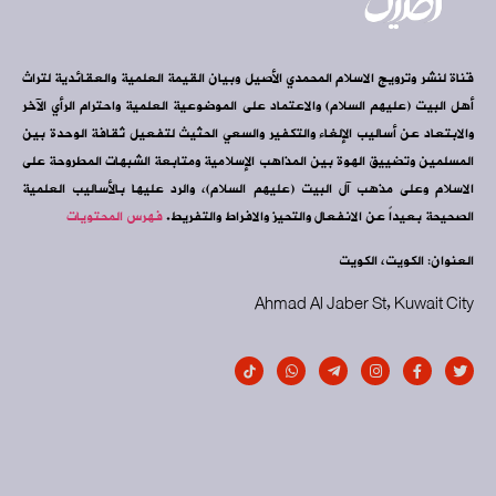
قناة لنشر وترويج الاسلام المحمدي الأصيل وبيان القيمة العلمية والعقائدية لتراث
أهل البيت (عليهم السلام) والاعتماد على الموضوعية العلمية واحترام الرأي الآخر
والابتعاد عن أساليب الإلغاء والتكفير والسعي الحثيث لتفعيل ثقافة الوحدة بين
المسلمين وتضييق الهوة بين المذاهب الإسلامية ومتابعة الشبهات المطروحة على
الاسلام وعلى مذهب آل البيت (عليهم السلام)، والرد عليها بالأساليب العلمية
الصحيحة بعيداً عن الانفعال والتحيز والافراط والتفريط.
فهرس المحتويات
العنوان: الكويت، الكويت
Ahmad Al Jaber St, Kuwait City