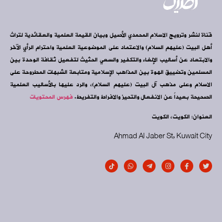
قناة لنشر وترويج الاسلام المحمدي الأصيل وبيان القيمة العلمية والعقائدية لتراث
أهل البيت (عليهم السلام) والاعتماد على الموضوعية العلمية واحترام الرأي الآخر
والابتعاد عن أساليب الإلغاء والتكفير والسعي الحثيث لتفعيل ثقافة الوحدة بين
المسلمين وتضييق الهوة بين المذاهب الإسلامية ومتابعة الشبهات المطروحة على
الاسلام وعلى مذهب آل البيت (عليهم السلام)، والرد عليها بالأساليب العلمية
الصحيحة بعيداً عن الانفعال والتحيز والافراط والتفريط.
فهرس المحتويات
العنوان: الكويت، الكويت
Ahmad Al Jaber St, Kuwait City