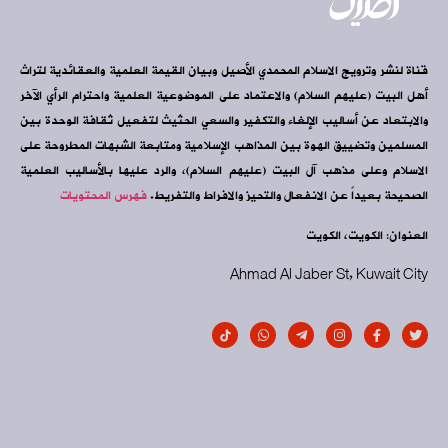
قناة لنشر وترويج الاسلام المحمدي الأصيل وبيان القيمة العلمية والعقائدية لتراث
أهل البيت (عليهم السلام) والاعتماد على الموضوعية العلمية واحترام الرأي الآخر
والابتعاد عن أساليب الإلغاء والتكفير والسعي الحثيث لتفعيل ثقافة الوحدة بين
المسلمين وتضييق الهوة بين المذاهب الإسلامية ومتابعة الشبهات المطروحة على
الاسلام وعلى مذهب آل البيت (عليهم السلام)، والرد عليها بالأساليب العلمية
الصحيحة بعيداً عن الانفعال والتحيز والافراط والتفريط.
فهرس المحتويات
العنوان: الكويت، الكويت
Ahmad Al Jaber St, Kuwait City